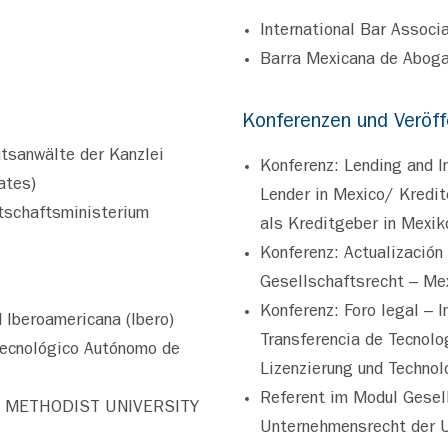
International Bar Associ
Barra Mexicana de Abog
Konferenzen und Veröff
tsanwälte der Kanzlei
Konferenz: Lending and I
ates)
Lender in Mexico/ Kredit
rtschaftsministerium
als Kreditgeber in Mexik
Konferenz: Actualización
Gesellschaftsrecht – Me
Konferenz: Foro legal – 
 Iberoamericana (Ibero)
Transferencia de Tecnol
Tecnológico Autónomo de
Lizenzierung und Technol
Referent im Modul Gesel
ERN METHODIST UNIVERSITY
Unternehmensrecht der Un