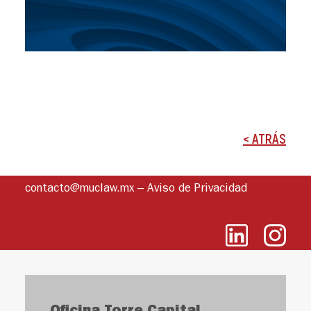
< ATRÁS
contacto@muclaw.mx
–
Aviso de Privacidad