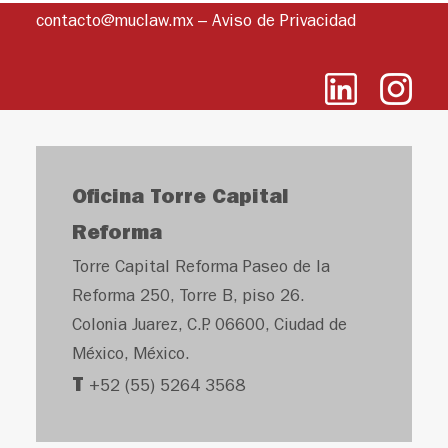
contacto@muclaw.mx
–
Aviso de Privacidad
Oficina Torre Capital
Reforma
Torre Capital Reforma Paseo de la
Reforma 250, Torre B, piso 26.
Colonia Juarez, C.P. 06600, Ciudad de
México, México.
T
+52 (55) 5264 3568