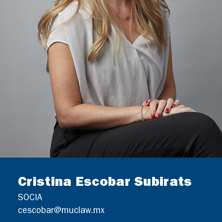
Cristina Escobar Subirats
SOCIA
cescobar@muclaw.mx