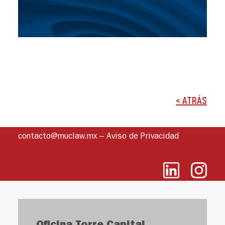
< ATRÁS
contacto@muclaw.mx
–
Aviso de Privacidad