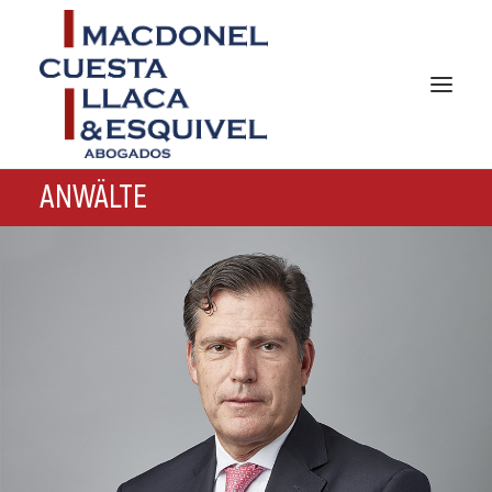
ANWÄLTE
HAUPTSEITE
DIE KANZLEI
BERATUNGSFELDER
ANWÄLTE
GERMAN DESK
KONTAKT