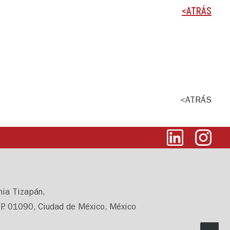
<ATRÁS
<ATRÁS
nia Tizapán,
.P. 01090, Ciudad de México, México