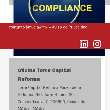
contacto@muclaw.mx
–
Aviso de Privacidad
PREVENCIÓN DEL
Oficina Torre Capital
RIESGO JURÍDICO
Reforma
EN MATERIA
Torre Capital Reforma Paseo de la
PENAL POR PARTE
Reforma 250, Torre B, piso 26.
Colonia Juarez, C.P. 06600, Ciudad de
DE LAS
México, México.