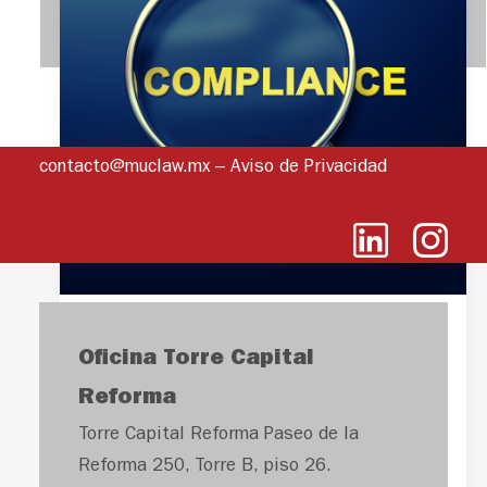
contacto@muclaw.mx
–
Aviso de Privacidad
PREVENCIÓN DEL
Oficina Torre Capital
RIESGO JURÍDICO
Reforma
EN MATERIA
Torre Capital Reforma Paseo de la
PENAL POR PARTE
Reforma 250, Torre B, piso 26.