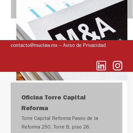
contacto@muclaw.mx
–
Aviso de Privacidad
México: Foco de
Oficina Torre Capital
inversión mundial
Reforma
Torre Capital Reforma Paseo de la
Incrementan fusiones y
Reforma 250, Torre B, piso 26.