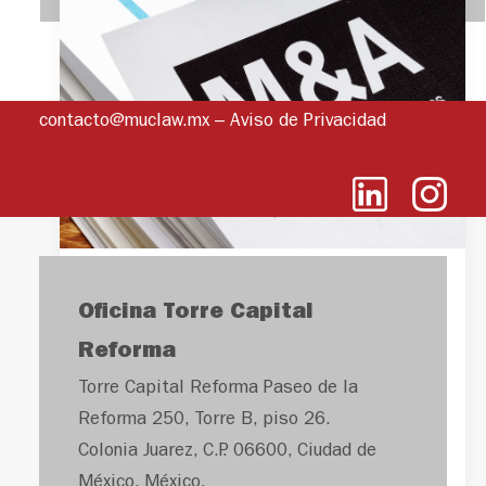
contacto@muclaw.mx
–
Aviso de Privacidad
México: Foco de
Oficina Torre Capital
inversión mundial
Reforma
Torre Capital Reforma Paseo de la
Incrementan fusiones y
Reforma 250, Torre B, piso 26.
adquisiciones frente al alza
Colonia Juarez, C.P. 06600, Ciudad de
de
nearshoring
México, México.