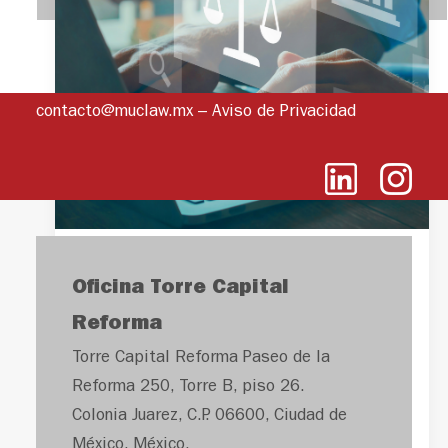
contacto@muclaw.mx
–
Aviso de Privacidad
Presidenta de la
Oficina Torre Capital
SCJN:Urge
Reforma
concretar la
Torre Capital Reforma Paseo de la
implementación del
Reforma 250, Torre B, piso 26.
Colonia Juarez, C.P. 06600, Ciudad de
nuevo sistema de
México, México.