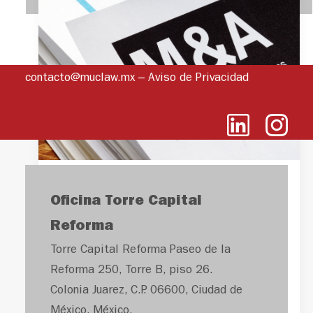
contacto@muclaw.mx
–
Aviso de Privacidad
México: Foco de
Oficina Torre Capital
inversión mundial
Reforma
Torre Capital Reforma Paseo de la
Incrementan fusiones y
Reforma 250, Torre B, piso 26.
adquisiciones frente al alza
Colonia Juarez, C.P. 06600, Ciudad de
de
nearshoring
México, México.